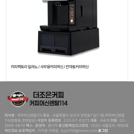
커피팩토리 밀라노 / 사무용커피머신 / 전자동커피머신
: 커피머신렌탈114
: 서울특별시 강서구 양천로7길7 1층,커피머신렌탈
회사명
주소
114(방화동,정현빌딩)
: 233-07-01272
: 구순아
: 02-
사업자 등록번호
대표
전화
2666-9876
:
: 관리자
: 2020-서울강서-1989호
팩스
운영자
통신판매업신고번호
: 이지원 이메일 : kyy2105@naver.com
로그인
개인정보 보호책임자