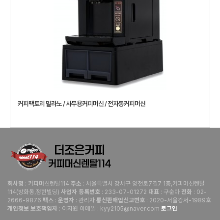
커피팩토리 밀라노 / 사무용커피머신 / 전자동커피머신
: 커피머신렌탈114
: 서울특별시 강서구 양천로7길7 1층,커피머신렌탈
회사명
주소
114(방화동,정현빌딩)
: 233-07-01272
: 구순아
: 02-
사업자 등록번호
대표
전화
2666-9876
:
: 관리자
: 2020-서울강서-1989호
팩스
운영자
통신판매업신고번호
: 이지원 이메일 : kyy2105@naver.com
로그인
개인정보 보호책임자