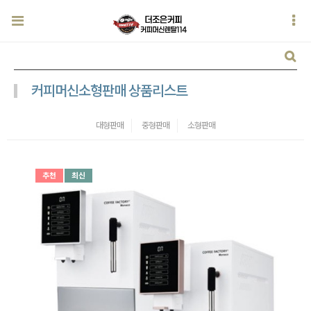
커피머신소형판매 상품리스트
대형판매
중형판매
소형판매
추천
최신