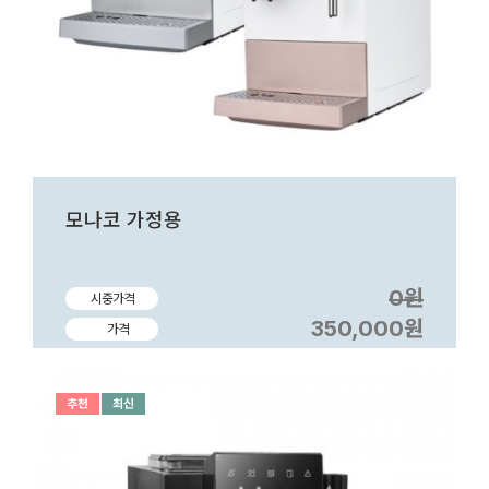
모나코 가정용
0원
시중가격
350,000원
가격
추천
최신