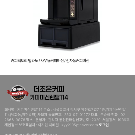
커피팩토리 밀라노 / 사무용커피머신 / 전자동커피머신
: 커피머신렌탈114
: 서울특별시 강서구 양천로7길7 1층,커피머신렌탈
회사명
주소
114(방화동,정현빌딩)
: 233-07-01272
: 구순아
: 02-
사업자 등록번호
대표
전화
2666-9876
:
: 관리자
: 2020-서울강서-1989호
팩스
운영자
통신판매업신고번호
: 이지원 이메일 : kyy2105@naver.com
로그인
개인정보 보호책임자