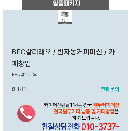
BFC갈리래오 / 반자동커피머신 / 카
페창업
BFC갈리래오
전화문의
판매가격