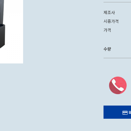
CAN 캔시머 캔실링기
제조사
시중가격
가격
수량