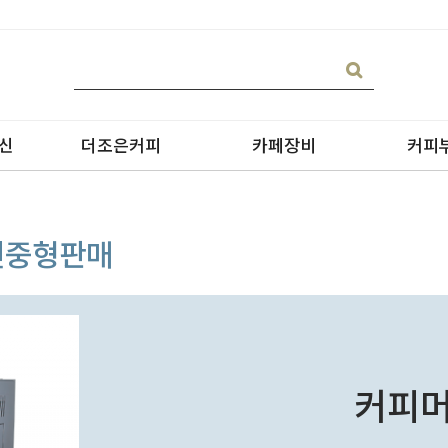
신
더조은커피
카페장비
커피
머신중형판매
블랜딩커피 판매
핫디스펜서
아이
싱글커피 판매
블렌더
테이크
원두커피의 종류
필터
커피머
그라인더
제빙기