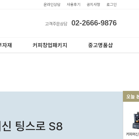
온라인상담
사용후기
공지사항
로그인
02-2666-9876
고객주문상담
부자재
커피창업패키지
중고명품샵
오늘 
스컵
전자동카페창업페키지
아웃컵
반자동카페창업페키지
신 팅스로 S8
반자동커피머신판매
무인카페창업
커피머신 