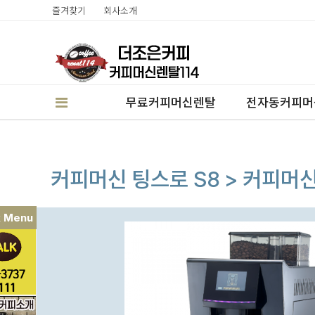
즐겨찾기
회사소개
무료커피머신렌탈
전자동커피머
커피머신 팅스로 S8 > 커피
k Menu
판매
렌탈