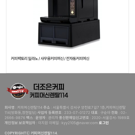
커피팩토리 밀라노 / 사무용커피머신 / 전자동커피머신
: 커피머신렌탈114
: 서울특별시 강서구 양천로7길7 1층,커피머신렌탈
회사명
주소
114(방화동,정현빌딩)
: 233-07-01272
: 구순아
: 02-
사업자 등록번호
대표
전화
2666-9876
:
: 관리자
: 2020-서울강서-1989호
팩스
운영자
통신판매업신고번호
: 이지원 이메일 : kyy2105@naver.com
로그인
개인정보 보호책임자
COPYRIGHTⒸ 커피머신렌탈114.