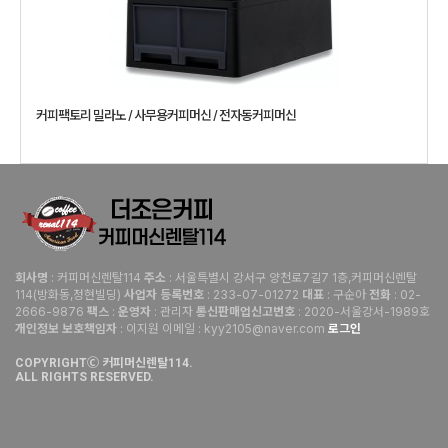
커피팩토리 밀라노 / 사무용커피머신 / 전자동커피머신
: 커피머신렌탈114
: 서울특별시 강서구 양천로7길7 1층,커피머신렌탈
회사명
주소
114(방화동,정현빌딩)
: 233-07-01272
: 구순아
: 02-
사업자 등록번호
대표
전화
2666-9876
:
: 관리자
: 2020-서울강서-1989호
팩스
운영자
통신판매업신고번호
: 이지원 이메일 : kyy2105@naver.com
로그인
개인정보 보호책임자
COPYRIGHTⒸ 커피머신렌탈114.
ALL RIGHTS RESERVED.