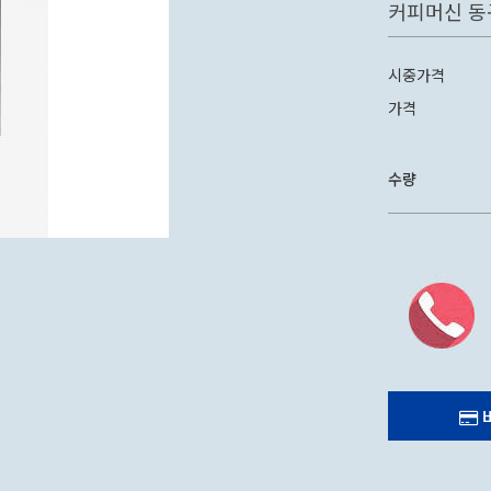
커피머신 동
CAN 캔시머 캔실링기
시중가격
가격
수량