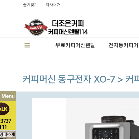
즐겨찾기
회사소개
무료커피머신렌탈
전자동커피머
커피머신 동구전자 XO-7 > 
k Menu
판매
렌탈