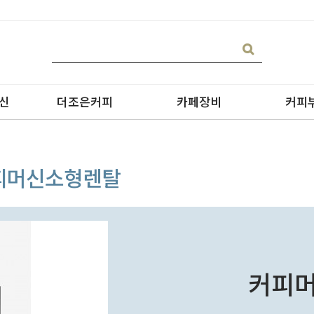
신
더조은커피
카페장비
커피
커피머신소형렌탈
블랜딩커피 판매
핫디스펜서
아이
싱글커피 판매
블렌더
테이크
원두커피의 종류
필터
커피머
그라인더
제빙기