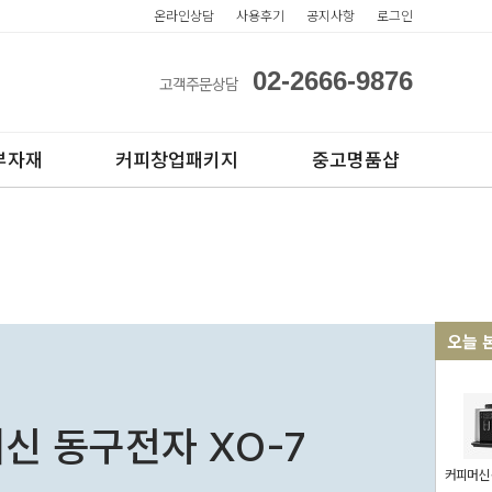
온라인상담
사용후기
공지사항
로그인
02-2666-9876
고객주문상담
부자재
커피창업패키지
중고명품샵
오늘 
스컵
전자동카페창업페키지
아웃컵
반자동카페창업페키지
신 동구전자 XO-7
반자동커피머신판매
무인카페창업
커피머신